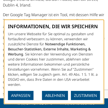
Dublin 4, Irland.
Der Google Tag Manager ist ein Tool, mit dessen Hilfe wir
Tracking- oder Statistik-Tools und andere Technologien
INFORMATIONEN, DIE WIR SPEICHERN
auf unserer Website einbinden können. Der Google Tag
Manager selbst erstellt keine Nutzerprofile, speichert
Um unsere Webseite für Sie optimal zu gestalten und
keine Cookies und nimmt keine eigenständigen Analysen
fortlaufend verbessern zu können, verwenden wir
vor. Er dient lediglich der Verwaltung und Ausspielung
zusätzliche Dienste für
Notwendige Funktionen,
der über ihn eingebundenen Tools. Der Google Tag
Besucher-Statistiken, Externe Inhalte, Marketing &
Werbung
. Sie können der Verwendung von Diensten
Manager erfasst jedoch Ihre IP-Adresse, die auch an das
und deren Cookies hier zustimmen, ablehnen oder
Mutterunternehmen von Google in die Vereinigten
weitere Informationen bekommen und persönliche
Staaten übertragen werden kann.
Einstellungen vornehmen. Wenn Sie auf "Zustimmen"
klicken, willigen Sie zugleich gem. Art. 49 Abs. 1 S. 1 lit. a
Der Einsatz des Google Tag Managers erfolgt auf
DSGVO ein, dass Ihre Daten in den USA verarbeitet
Grundlage von Art. 6 Abs. 1 lit. f DSGVO. Der
werden.
Websitebetreiber hat ein berechtigtes Interesse an einer
schnellen und unkomplizierten Einbindung und
ANPASSEN
ABLEHNEN
ZUSTIMMEN
Verwaltung verschiedener Tools auf seiner Website.
+49 (0) 27 43 / 92 07-0
info@bartolosch.de
Sofern eine entsprechende Einwilligung abgefragt